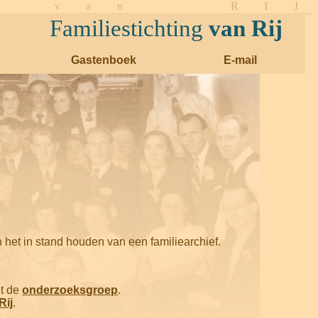
N G v a n R I J
Familiestichting
van Rij
Gastenboek
E-mail
 het in stand houden van een familiearchief.
et de
onderzoeksgroep
.
Rij
.