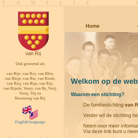
F A M I L I E 
Home
van Rij
Ook genoemd als
van Rije, van Rey, van Rhie,
van Rhije, van Rie, van Riede,
Welkom op de websi
van Reij, van Rijn, van Rijt,
van Rijede, Vanry, van Ry, Verij,
Verrij, Vrij en
Waarom een stichting?
Hoornweg van Rij
De familiestichting
van R
Verder wil de stichting h
English language
Neem voor meer informat
Via deze link kunt u mee