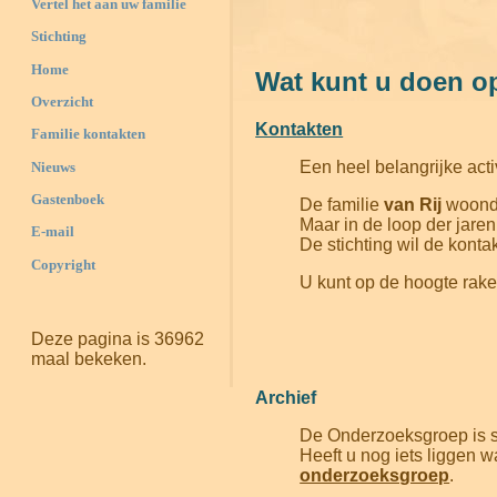
Vertel het aan uw familie
Stichting
Home
Wat kunt u doen o
Overzicht
Kontakten
Familie kontakten
Een heel belangrijke acti
Nieuws
Gastenboek
De familie
van Rij
woonde
Maar in de loop der jaren
E-mail
De stichting wil de konta
Copyright
U kunt op de hoogte rake
Deze pagina is 36962
maal bekeken.
Archief
De Onderzoeksgroep is st
Heeft u nog iets liggen 
onderzoeksgroep
.