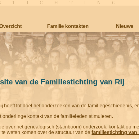
S T I C H T I 
Overzicht
Familie kontakten
Nieuws
te van de Familiestichting van Rij
ij
heeft tot doel het onderzoeken van de familiegeschiedenis, en
et onderlinge kontakt van de familieleden stimuleren.
ie over het genealogisch (stamboom) onderzoek, kontakt op m
r te weten komen over de structuur van de
familiestichting van 